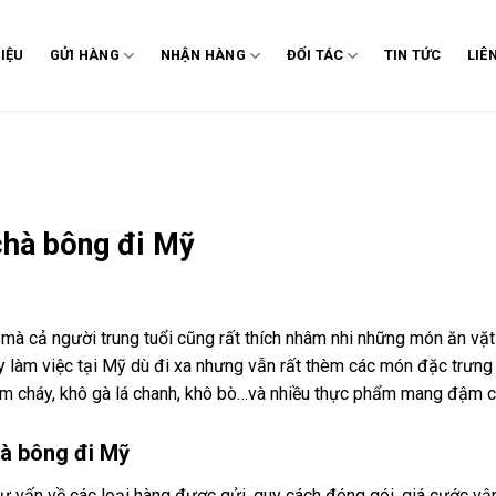
HIỆU
GỬI HÀNG
NHẬN HÀNG
ĐỐI TÁC
TIN TỨC
LIÊ
chà bông đi Mỹ
rẻ mà cả người trung tuổi cũng rất thích nhâm nhi những món ăn vặt
y làm việc tại Mỹ dù đi xa nhưng vẫn rất thèm các món đặc trưng
ơm cháy, khô gà lá chanh, khô bò…và nhiều thực phẩm mang đậm 
hà bông đi Mỹ
ư vấn về các loại hàng được gửi, quy cách đóng gói, giá cước v