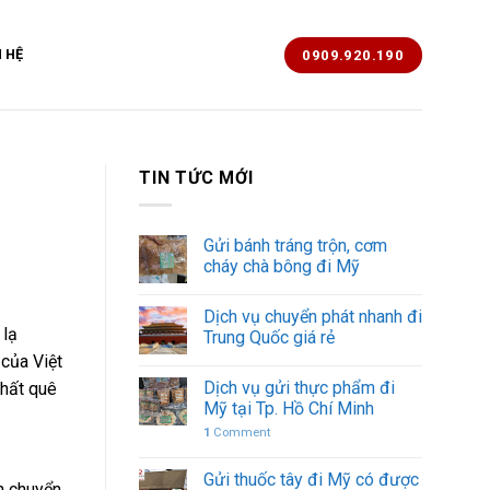
N HỆ
0909.920.190
TIN TỨC MỚI
Gửi bánh tráng trộn, cơm
cháy chà bông đi Mỹ
Dịch vụ chuyển phát nhanh đi
 lạ
Trung Quốc giá rẻ
 của Việt
Dịch vụ gửi thực phẩm đi
chất quê
Mỹ tại Tp. Hồ Chí Minh
1
Comment
Gửi thuốc tây đi Mỹ có được
ận chuyển…