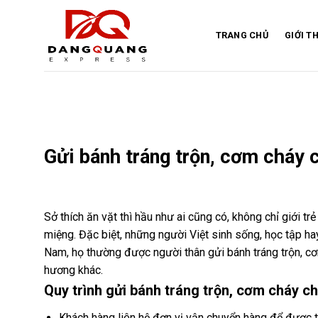
Skip
to
TRANG CHỦ
GIỚI T
content
Gửi bánh tráng trộn, cơm cháy 
Sở thích ăn vặt thì hầu như ai cũng có, không chỉ giới t
miệng. Đặc biệt, những người Việt sinh sống, học tập ha
Nam, họ thường được người thân gửi bánh tráng trộn, c
hương khác.
Quy trình gửi bánh tráng trộn, cơm cháy c
Khách hàng liên hệ đơn vị vận chuyển hàng để được t