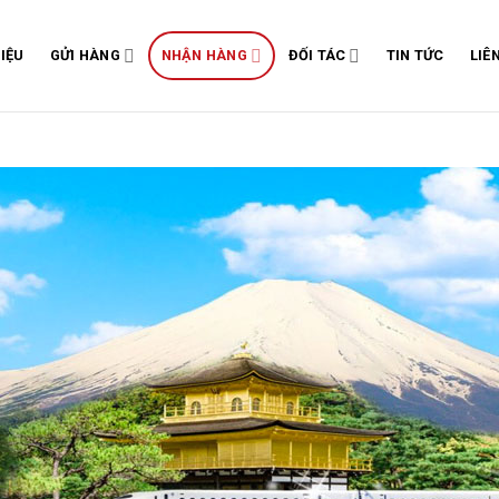
HIỆU
GỬI HÀNG
NHẬN HÀNG
ĐỐI TÁC
TIN TỨC
LIÊ