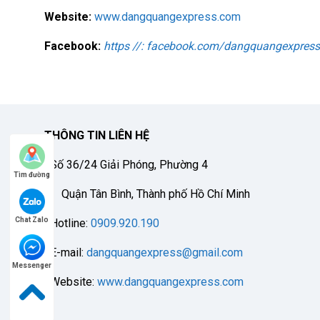
Website:
www.dangquangexpress.com
Facebook:
https //: facebook.com/dangquangexpres
THÔNG TIN LIÊN HỆ
Số 36/24 Giải Phóng, Phường 4
Tìm đường
Quận Tân Bình, Thành phố Hồ Chí Minh
Chat Zalo
Hotline:
0909.920.190
E-mail:
dangquangexpress@gmail.com
Messenger
Website:
www.dangquangexpress.com