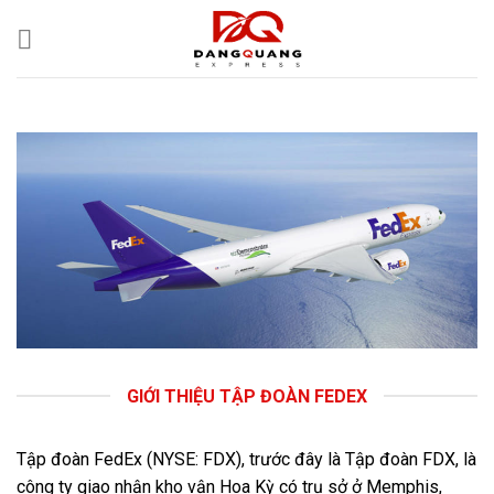
Skip
to
content
GIỚI THIỆU TẬP ĐOÀN FEDEX
Tập đoàn FedEx (NYSE: FDX), trước đây là Tập đoàn FDX, là
công ty giao nhận kho vận Hoa Kỳ có trụ sở ở Memphis,