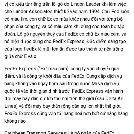
vị có kiểu từ riêng trên lô-gô do Lindon Leader khi làm việc
cho Landor Associates thiết kế vào năm 1994. Chữ Fed luôn
có màu tím, còn chữ Ex có màu khác nhau đối với từng bộ
phận của công ty, và có màu xám khi dùng cho toàn bộ tập
đoàn. Lô gô nguyên thuỷ của FedEx có chữ Ex màu cam, và
nó hiện được dùng cho FedEx Express. Đặc điểm sáng tạo
của logo FedEx là mũi tên ẩn được tạo thành từ nền trống
giữa chữ E và x.
FedEx Express (“Ex” màu cam): công ty vận chuyển qua
đêm, và là công ty khởi đầu của FedEx. Cung cấp dịch vụ
hàng không vào ngày hôm sau trong nước Mĩ và dịch vụ
quốc tế vào thời gian định trước. FedEx Express vận hành
đội máy bay dân sự lớn thứ nhì trên thế giới (sau Delta Air
Lines) và đội máy bay thân rộng dân sự lớn nhất thế giới.
FexEx Express cũng vận tải hàng hoá hơn bất cứ hãng hàng
không nào.
Caribbean Transport Services: Là bộ phận của FedEx