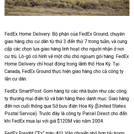
FedEx Home Delivery: Bộ phận của FedEx Ground, chuyên
giao hàng cho cư dân từ thứ 3 đến thứ 7 trong tuần, và cung
cấp các chọn lựa giao hàng linh hoạt cho người nhận ở nơi
cư trú. Lô-gô có hình vẽ một chú chó ngoạm gói hàng. FedEx
Home Delivery chỉ hoạt động trong lãnh thổ Hoa Kỳ. Tại
Canada, FedEx Ground thực hiện giao hàng cho cả công ty
lẫn cư dân.
FedEx SmartPost: Gom hàng từ các nhà buôn như các công
ty thương mại điện tử và bán hàng theo danh mục. Giao hàng
đến nơi cuối thông qua Sở bưu điện Hoa Kỳ ([United States
Postal Service). Trước đây là công ty Parcel Direct cho đến
khi FedEx mua lại với giá $120M vào năm 2004.
FedEx Freight (“Ex” màu đỏ): Vận chuyển nhỏ hơn tải trọng