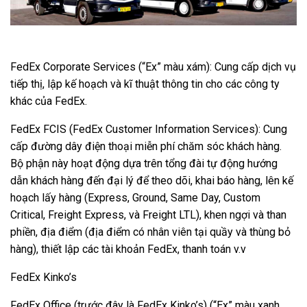
FedEx Corporate Services (“Ex” màu xám): Cung cấp dịch vụ
tiếp thị, lập kế hoạch và kĩ thuật thông tin cho các công ty
khác của FedEx.
FedEx FCIS (FedEx Customer Information Services): Cung
cấp đường dây điện thoại miễn phí chăm sóc khách hàng.
Bộ phận này hoạt động dựa trên tổng đài tự động hướng
dẫn khách hàng đến đại lý để theo dõi, khai báo hàng, lên kế
hoạch lấy hàng (Express, Ground, Same Day, Custom
Critical, Freight Express, và Freight LTL), khen ngợi và than
phiền, địa điểm (địa điểm có nhân viên tại quầy và thùng bỏ
hàng), thiết lập các tài khoản FedEx, thanh toán v.v
FedEx Kinko’s
FedEx Office (trước đây là FedEx Kinko’s) (“Ex” màu xanh