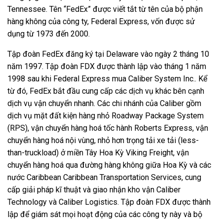
Tennessee. Tên “FedEx” được viết tắt từ tên của bộ phận
hàng không của công ty, Federal Express, vốn được sử
dụng từ 1973 đến 2000.
Tập đoàn FedEx đăng ký tại Delaware vào ngày 2 tháng 10
năm 1997. Tập đoàn FDX được thành lập vào tháng 1 năm
1998 sau khi Federal Express mua Caliber System Inc.. Kể
từ đó, FedEx bắt đầu cung cấp các dịch vụ khác bên cạnh
dịch vụ vận chuyển nhanh. Các chi nhánh của Caliber gồm
dịch vụ mặt đất kiện hàng nhỏ Roadway Package System
(RPS), vận chuyển hàng hoá tốc hành Roberts Express, vận
chuyển hàng hoá nội vùng, nhỏ hơn trọng tải xe tải (less-
than-truckload) ở miền Tây Hoa Kỳ Viking Freight, vận
chuyển hàng hoá qua đường hàng không giữa Hoa Kỳ và các
nước Caribbean Caribbean Transportation Services, cung
cấp giải pháp kĩ thuật và giao nhận kho vận Caliber
Technology và Caliber Logistics. Tập đoàn FDX được thành
lập để giám sát mọi hoạt động của các công ty này và bộ