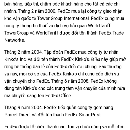
bán hàng, tiếp thị, chăm sóc khách hàng cho tất cả các chi
nhánh. Tháng 2 năm 2000, FedEx mua lại công ty giao nhận
kho vận quốc tế Tower Group International. FedEx cũng mua
công ty thông tin thuế và dịch vụ hải quan WorldTariff.
TowerGroup và WorldTariff được đổi tên thành FedEx Trade
Networks.
Tháng 2 năm 2004, Tập đoàn FedEx mua công ty tư nhân
Kinko’s Inc. và đổi tên thành FedEx Kinko’s. Điều này giúp mở
rộng hệ thống bán lẻ của FedEx đến đại chúng. Sau thương
vụ này, mọi cơ sở của FedEx Kinko’s chỉ cung cấp dịch vụ
vận chuyển cho FedEx. Tháng 6 năm 2008, FedEx không
dùng tên Kinko’s cho các trung tâm vận chuyển của mình nữa
mà chuyển sang tên FedEx Office.
Tháng 9 năm 2004, FedEx tiếp quản công ty gom hàng
Parcel Direct và đổi tên thành FedEx SmartPost.
FedEx được tổ chức thành các đơn vị chức năng và mỗi đơn